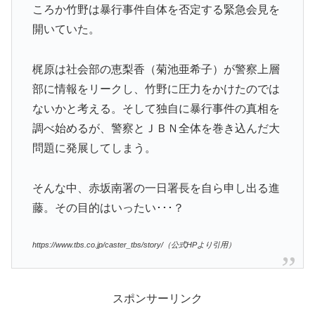
ころか竹野は暴行事件自体を否定する緊急会見を
開いていた。
梶原は社会部の恵梨香（菊池亜希子）が警察上層
部に情報をリークし、竹野に圧力をかけたのでは
ないかと考える。そして独自に暴行事件の真相を
調べ始めるが、警察とＪＢＮ全体を巻き込んだ大
問題に発展してしまう。
そんな中、赤坂南署の一日署長を自ら申し出る進
藤。その目的はいったい･･･？
https://www.tbs.co.jp/caster_tbs/story/（公式HPより引用）
スポンサーリンク